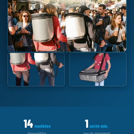
14
1
modèles
unité min.
disponibles
pas de minimum