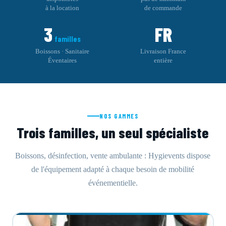
à la location
de commande
3
FR
familles
Boissons · Sanitaire
Livraison France
Éventaires
entière
NOS GAMMES
Trois familles, un seul spécialiste
Boissons, désinfection, vente ambulante : Hygievents dispose
de l'équipement adapté à chaque besoin de mobilité
événementielle.