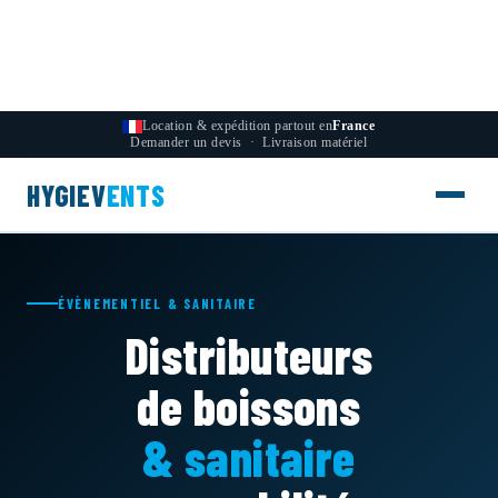
Aller au contenu
Aller au contenu principal
Location & expédition partout en
France
Demander un devis
·
Livraison matériel
HYGIEV
ENTS
ÉVÈNEMENTIEL & SANITAIRE
Distributeurs
de boissons
& sanitaire