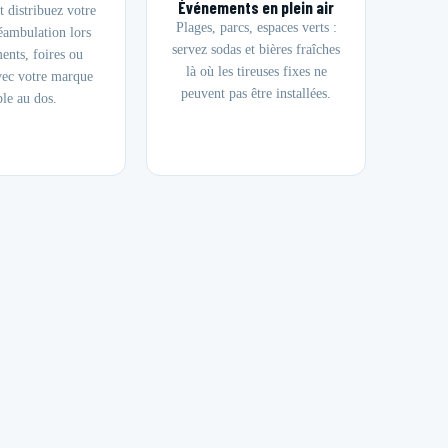
Événements en plein air
t distribuez votre
Plages, parcs, espaces verts :
éambulation lors
servez sodas et bières fraîches
ents, foires ou
là où les tireuses fixes ne
vec votre marque
peuvent pas être installées.
ble au dos.