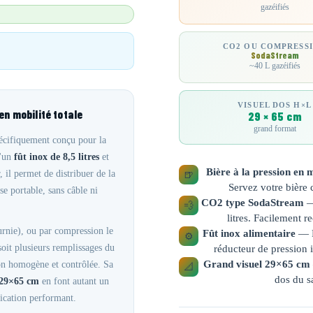
gazéifiés
CO2 OU COMPRESS
SodaStream
~40 L gazéifiés
VISUEL DOS H×L
en mobilité totale
29 × 65 cm
grand format
écifiquement conçu pour la
d'un
fût inox de 8,5 litres
et
Bière à la pression en m
il permet de distribuer de la
🍺
Servez votre bière
se portable, sans câble ni
CO2 type SodaStream
— 
💨
litres. Facilement 
rnie), ou par compression le
Fût inox alimentaire
— R
⚙️
it plusieurs remplissages du
réducteur de pression 
ion homogène et contrôlée. Sa
Grand visuel 29×65 cm
📐
dos du sa
 29×65 cm
en font autant un
ication performant.