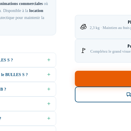
t animations commerciales
où
m. Disponible à la
location
tectique pour maintenir la
P
🧊
2,3 kg · Maintien au frais
P
🚩
Complétez le grand visuel
LES S ?
ec le BULLES S ?
 B ?
?