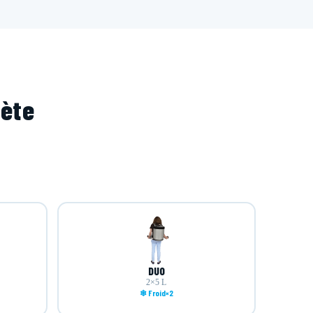
lète
DUO
2×5 L
❄ Froid×2