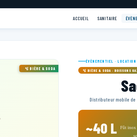
ACCUEIL
SANITAIRE
ÉVÈN
ÉVÈNEMENTIEL · LOCATION
🫧 BIÈRE & SODA
🫧 BIÈRE & SODA · BOISSONS G
Sa
Distributeur mobile de 
~40 L
Fût inox
s