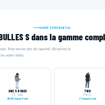
GAMME ÉVÈNEMENTIEL
BULLES S dans la gamme comp
e. Pour encore plus de capacité, découvrez le
s autres séries.
ONE 5 B INOX
TWO
5 L · inox
2×4,5 L
☕/❄ Chaud-Froid
⚡ Chaud+Froid