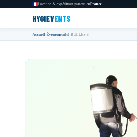
Aller au contenu
Location & expédition partout en
France
HYGIEV
ENTS
Accueil
›
Évènementiel
›
BULLES S