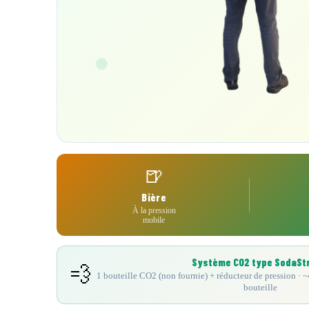
🍺
Bière
À la pression
mobile
Système CO2 type SodaSt
💨
1 bouteille CO2 (non fournie) + réducteur de pression · ~4
bouteille