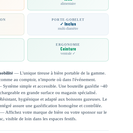
alimentaire
ION
PORTE-GOBELET
✓ Inclus
multi-diamètre
ERGONOMIE
Ceinture
ventrale ✓
obilité
— L'unique tireuse à bière portable de la gamme.
 comme au comptoir, n'importe où dans l'événement.
Système simple et accessible. Une bouteille gazéifie ~40
rechargeable en grande surface ou magasin spécialisé.
ésistant, hygiénique et adapté aux boissons gazeuses. Le
intégré assure une gazéification homogène et contrôlée.
— Affichez votre marque de bière ou votre sponsor sur le
c, visible de loin dans les espaces festifs.