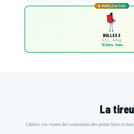
🫧 MODÈLE ACTUEL
BULLES S
8,5 L · 4,8 kg
🫧 Bière · Soda
La tireu
Libérez vos ventes des contraintes des points fixes et ma