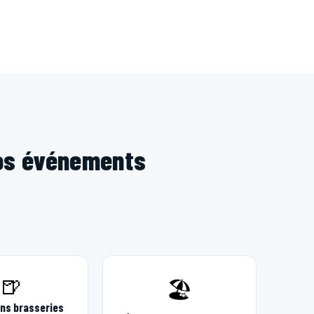
vos événements
🍺
🏖️
ns brasseries