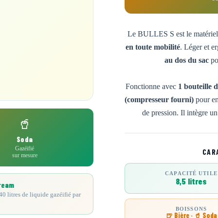
Le BULLES S est le matériel 
en toute mobilité
. Léger et er
au dos du sac
po
Fonctionne avec
1 bouteille
(compresseur fourni)
pour env
de pression. Il intègre u
🥤
Soda
Gazéifié
CAR
sur mesure
CAPACITÉ UTILE
8,5 litres
ream
0 litres de liquide gazéifié par
BOISSONS
🍺 Bière · 🥤 Soda