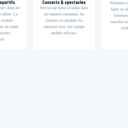
sportifs
Concerts & spectacles
Présentez e
eurs dans les
Service de bière et sodas dans
bière en d
t allées. La
les espaces communs, les
d'événem
n mobile
fumoirs ou pendant les
marchés a
nts de vente
entractes avec une équipe
visi
ructure
mobile efficace.
te.