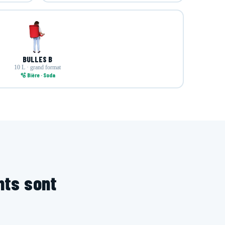
BULLES B
10 L · grand format
🫧 Bière · Soda
ents sont