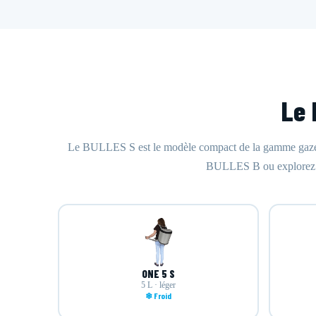
Le 
Le BULLES S est le modèle compact de la gamme gazeus
BULLES B ou explorez le
ONE 5 S
5 L · léger
❄ Froid