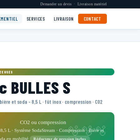
Demander un devis
·
Livraison matériel
EMENTIEL
SERVICES
LIVRAISON
CONTACT
AZEUSES
c BULLES S
bière et soda – 8,5 L · fût inox · compression · CO2
CO2 ou compression
 8,5 L · Système SodaStream · Compression · Bière et
oda en mobilité
Réducteur de pression inclus